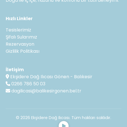
Doğa ile iç içe, huzurlu ve konforlu bir tatil deneyimi.
Hızlı Linkler
Tesislerimiz
Şifalı Sularımız
Rezervasyon
Gizlilik Politikası
İletişim
Ekşidere Dağ Ilıcası Gönen - Balıkesir
0266 786 50 03
dagilicasi@balikesirgonen.bel.tr
© 2026 Ekşidere Dağ Ilıcası. Tüm hakları saklıdır.