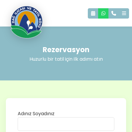
Anasayfa
Rezervasyon
Tesislerimiz
Huzurlu bir tatil için ilk adımı atın
Şifalı Sularımız
Multimedya
Hakkımızda
Adınız Soyadınız
İletişim